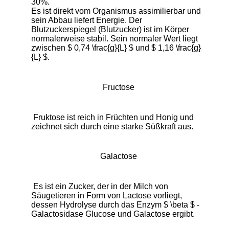
30%.

Es ist direkt vom Organismus assimilierbar und 
sein Abbau liefert Energie. Der 
Blutzuckerspiegel (Blutzucker) ist im Körper 
normalerweise stabil. Sein normaler Wert liegt 
zwischen $ 0,74 \frac{g}{L} $ und $ 1,16 \frac{g}
{L} $. 
Fructose
 Fruktose ist reich in Früchten und Honig und 
zeichnet sich durch eine starke Süßkraft aus. 
Galactose
 Es ist ein Zucker, der in der Milch von 
Säugetieren in Form von Lactose vorliegt, 
dessen Hydrolyse durch das Enzym $ \beta $ -
Galactosidase Glucose und Galactose ergibt. 