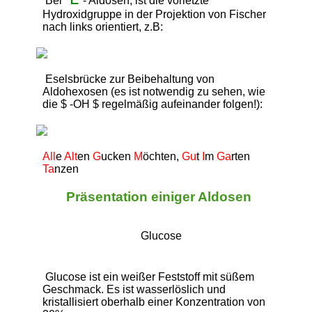
 Bei 
- Aldosen, ist die vorletzte 
Hydroxidgruppe in der Projektion von Fischer 
nach links orientiert, z.B: 
 Eselsbrücke zur Beibehaltung von 
Aldohexosen (es ist notwendig zu sehen, wie 
die $ -OH $ regelmäßig aufeinander folgen!): 
All
e 
Alt
en 
G
ucken 
M
öchten, 
Gu
t 
I
m 
Ga
rten 
Ta
nzen
Präsentation einiger Aldosen
Glucose
 Glucose ist ein weißer Feststoff mit süßem 
Geschmack. Es ist wasserlöslich und 
kristallisiert oberhalb einer Konzentration von 